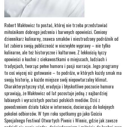
Robert Makłowicz to postać, której nie trzeba przedstawiać
miłośnikom dobrego jedzenia i barwnych opowieści. Ceniony
dziennikarz kulinarny, znawca smaków i niestrudzony podróżnik od
lat zabiera swoją publiczność w niezwykłe wyprawy – nie tylko
kulinarne, ale też historyczne i kulturowe. Z lekkością łączy
opowieści o kuchni z ciekawostkami o miejscach, ludziach i
tradycjach, tworząc pełne humoru i pasji narracje. Jego programy
to coś więcej niż gotowanie – to podróże, w których każdy smak ma
swoją historię, a każde miejsce swój niepowtarzalny klimat.
Charakterystyczny styl, erudycja i błyskotliwe poczucie humoru
sprawiają, że Makłowicz od lat pozostaje jedną z najbardziej
lubianych i wyrazistych postaci polskich mediów. Dziś z
powodzeniem działa także w internecie, docierając do kolejnych
pokoleń odbiorców. W tym roku spotkamy go jako Gościa
Specjalnego Festiwal Otwartych Piwnic i Winnic, gdzie jak zawsze